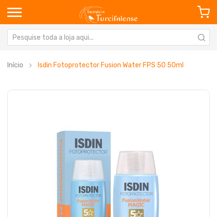
Início
Isdin Fotoprotector Fusion Water FPS 50 50ml
Saltar
Sa
para
pa
o
o
final
in
da
da
Galeria
Ga
de
de
imagens
im