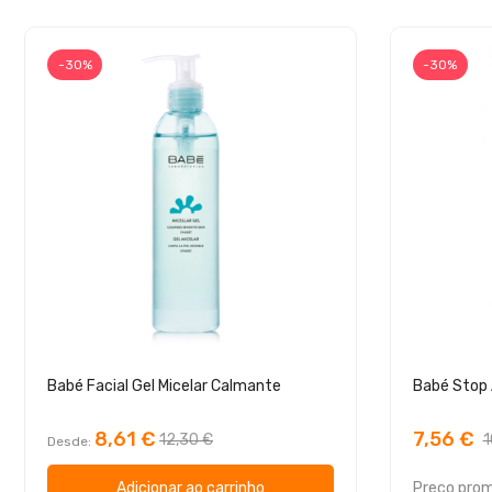
-30%
-30%
Babé Facial Gel Micelar Calmante
8,61 €
7,56 €
12,30 €
1
Desde
Adicionar ao carrinho
Preço prom