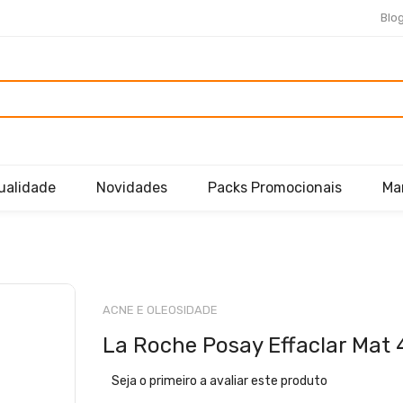
Blo
ualidade
Novidades
Packs Promocionais
Ma
Saltar
para
ACNE E OLEOSIDADE
o
La Roche Posay Effaclar Mat
início
da
Seja o primeiro a avaliar este produto
Galeria