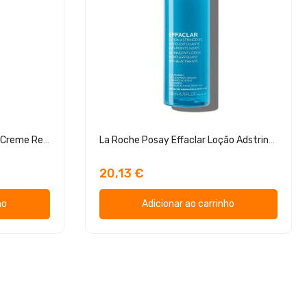
La Roche Posay Effaclar K(+) Creme Renovador 40ml
La Roche Posay Effaclar Loção Adstringente 200ml
20,13 €
ho
Adicionar ao carrinho