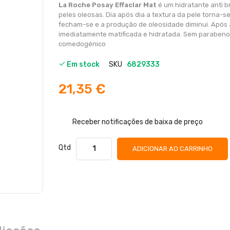
de
La Roche Posay Effaclar Mat
é um hidratante anti br
imagens
peles oleosas. Dia após dia a textura da pele torna-se
fecham-se e a produção de oleosidade diminui. Após 
imediatamente matificada e hidratada. Sem parabeno
comedogénico
Em stock
SKU
6829333
21,35 €
Receber notificações de baixa de preço
Qtd
ADICIONAR AO CARRINHO