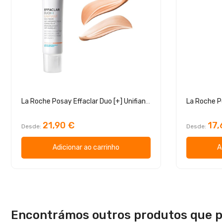
La Roche Posay Effaclar Duo [+] Unifiant 40ml
La Roche P
21,90 €
17,
Desde
Desde
Adicionar ao carrinho
A
Encontrámos outros produtos que p