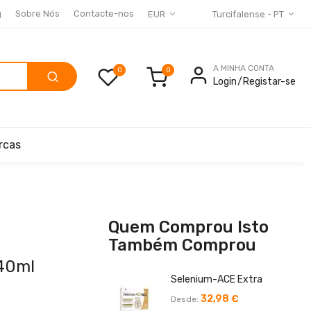
g
Sobre Nós
Contacte-nos
EUR
Turcifalense - PT
A MINHA CONTA
0
Login
Registar-se
rcas
Quem Comprou Isto
Também Comprou
 40ml
Selenium-ACE Extra
32,98 €
Desde