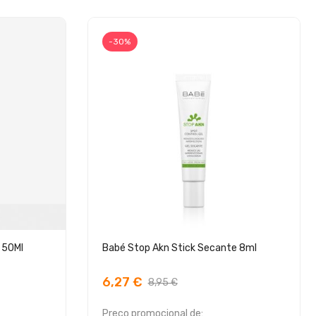
-30%
 50Ml
Babé Stop Akn Stick Secante 8ml
6,27 €
8,95 €
Preço promocional de: