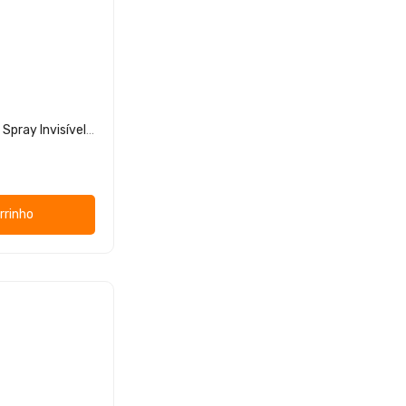
La Roche Posay Anthelios Spray Invisível Dermopediatrics Fps 50+ 200 ml
rrinho