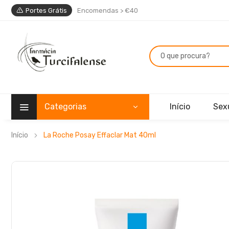
Portes Grátis
Encomendas > €40
Categorias
Início
Sex
Início
La Roche Posay Effaclar Mat 40ml
Saltar
para
o
final
da
Galeria