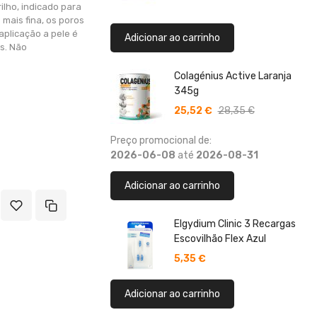
ilho, indicado para
 mais fina, os poros
aplicação a pele é
Adicionar ao carrinho
s. Não
Colagénius Active Laranja
345g
25,52 €
28,35 €
Preço promocional de:
2026-06-08
até
2026-08-31
Adicionar ao carrinho
Elgydium Clinic 3 Recargas
Escovilhão Flex Azul
5,35 €
Adicionar ao carrinho