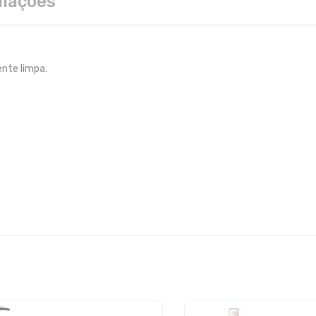
liações
ente limpa.