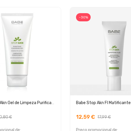
-30%
Babé Stop Akn Gel de Limpeza Purificante 200ml
Babe Stop Akn Fl Matificante
12,59 €
0,80 €
17,99 €
ocional de:
Preço promocional de: