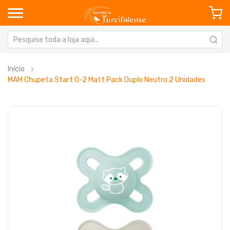
Início
MAM Chupeta Start 0-2 Matt Pack Duplo Neutro 2 Unidades
Saltar
Sa
para
pa
o
o
final
in
da
da
Galeria
Ga
de
de
imagens
im