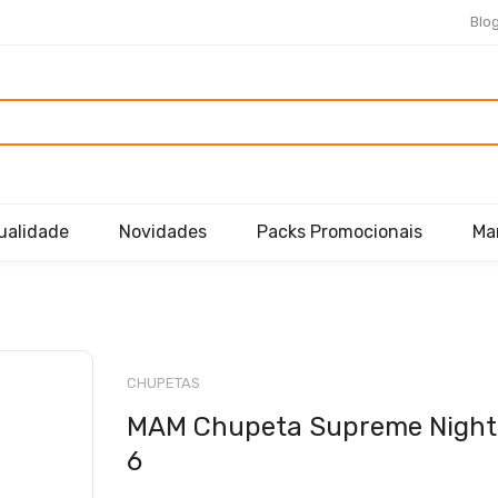
Blo
ualidade
Novidades
Packs Promocionais
Ma
Saltar
para
CHUPETAS
o
MAM Chupeta Supreme Night 
início
da
6
Galeria