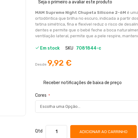
de
Seja o primeiro a avaliar este produto
imagens
MAM Supreme Night Chupeta Silicone 2-6M
é uma
ortodôntica que brilha no escuro, indicada a partir do
tetina simétrica, fina e flexível reduz o risco de desa
dentes e permite que o bebé feche a boca naturalmen
ventilação lateral, permite que a pele respire, mante
Em stock
SKU
7081844-c
9,92 €
Desde
Receber notificações de baixa de preço
Cores
Qtd
ADICIONAR AO CARRINHO