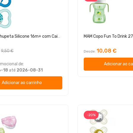
MAM Air Chupeta Silicone 16m+ com Caixa
MAM Copo Fun To Drink 2
10,08 €
9,50 €
Desde
mocional de:
Adicionar ao ca
6-18
até
2026-08-31
Adicionar ao carrinho
-20%