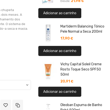
21,98 €
Desde
 chupeta
Adicionar ao carrinho
s dois meses. A
linhamento dos
te. O sistema de
Martiderm Balancing Tónico
ndo-a seca e macia.
Pele Normal a Seca 200ml
17,90 €
Adicionar ao carrinho
Vichy Capital Soleil Creme
Rosto Toque Seco SPF50
50ml
20,91 €
Adicionar ao carrinho
Oleoban Espuma de Banho