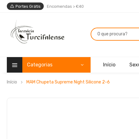
Portes Grátis
Encomendas > €40
Categorias
Início
Sex
Início
MAM Chupeta Supreme Night Silicone 2-6
Saltar
para
o
final
da
Galeria