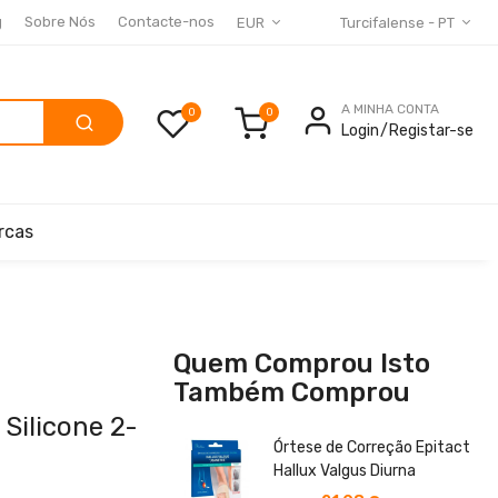
g
Sobre Nós
Contacte-nos
EUR
Turcifalense - PT
A MINHA CONTA
0
Login
Registar-se
rcas
Quem Comprou Isto
Também Comprou
Silicone 2-
Órtese de Correção Epitact
Hallux Valgus Diurna