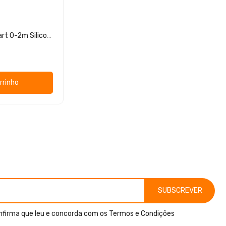
MAM Chupeta Perfect Start 0-2m Silicone 2 unidades
rrinho
SUBSCREVER
nfirma que leu e concorda com os
Termos e Condições