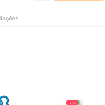
liações
-20%