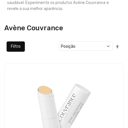
saudável. Experimente os produtos Avène Couvrance e
revele a sua melhor aparência.
Avène Couvrance
Defi
Filtro
Ord
Dec