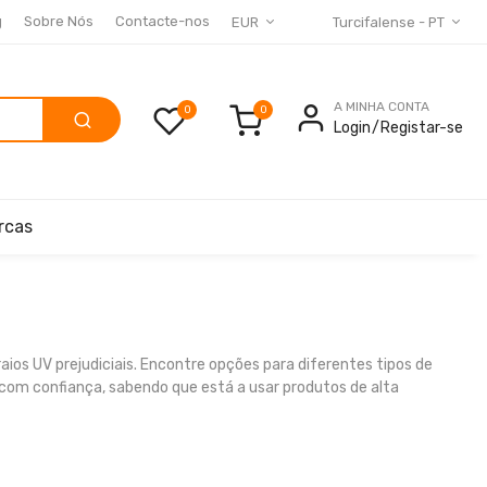
g
Sobre Nós
Contacte-nos
EUR
Turcifalense - PT
A MINHA CONTA
0
Login
Registar-se
rcas
ios UV prejudiciais. Encontre opções para diferentes tipos de
l com confiança, sabendo que está a usar produtos de alta