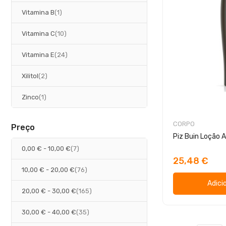
artigo
Vitamina B
1
artigos
Vitamina C
10
artigos
Vitamina E
24
artigos
Xilitol
2
artigo
Zinco
1
CORPO
Preço
Piz Buin Loção A
artigos
0,00 €
-
10,00 €
7
25,48 €
artigos
10,00 €
-
20,00 €
76
Adici
artigos
20,00 €
-
30,00 €
165
artigos
30,00 €
-
40,00 €
35