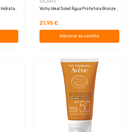
SOLARES
Vichy Idéal Soleil Água Protetora Hidratante SPF30
Vichy Ideal Soleil Água Protetora Bronze FPS30
21,95 €
Adicionar ao carrinho