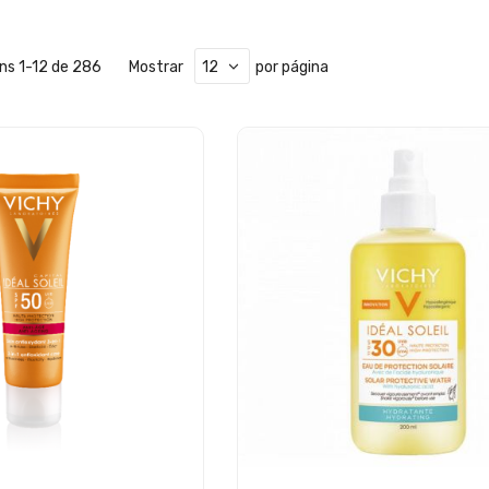
ens
1
-
12
de
286
Mostrar
por página