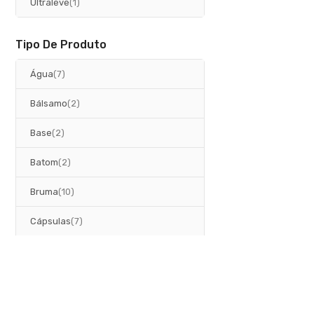
artigo
Ultraleve
1
Tipo De Produto
artigos
Água
7
artigos
Bálsamo
2
artigos
Base
2
artigos
Batom
2
artigos
Bruma
10
artigos
Cápsulas
7
artigo
Comprimidos
1
artigo
Concentrado
1
artigos
Creme
45