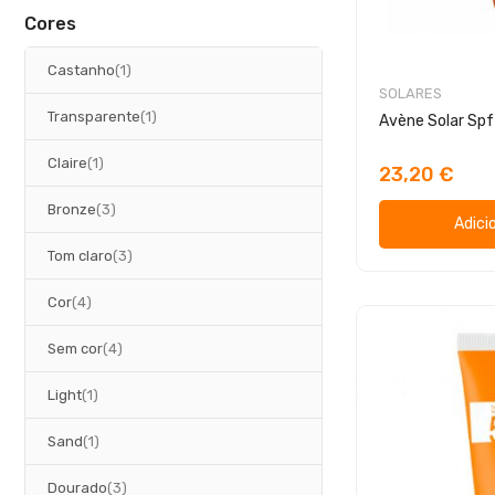
g
i
s
o
Cores
g
s
o
artigo
Castanho
1
SOLARES
artigo
Transparente
1
Avène Solar Spf
artigo
Claire
1
23,20 €
artigos
Bronze
3
Adici
artigos
Tom claro
3
artigos
Cor
4
artigos
Sem cor
4
artigo
Light
1
artigo
Sand
1
artigos
Dourado
3