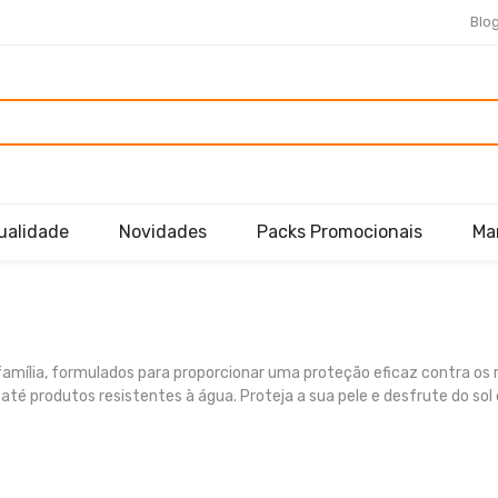
Blo
ualidade
Novidades
Packs Promocionais
Ma
mília, formulados para proporcionar uma proteção eficaz contra os ra
 até produtos resistentes à água. Proteja a sua pele e desfrute do so