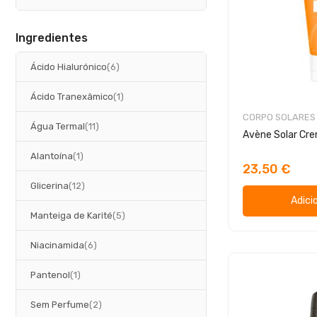
Ingredientes
artigos
Ácido Hialurónico
6
artigo
Ácido Tranexâmico
1
CORPO SOLARES
artigos
Água Termal
11
Avène Solar Cr
artigo
Alantoína
1
23,50 €
artigos
Glicerina
12
Adici
artigos
Manteiga de Karité
5
artigos
Niacinamida
6
artigo
Pantenol
1
artigos
Sem Perfume
2