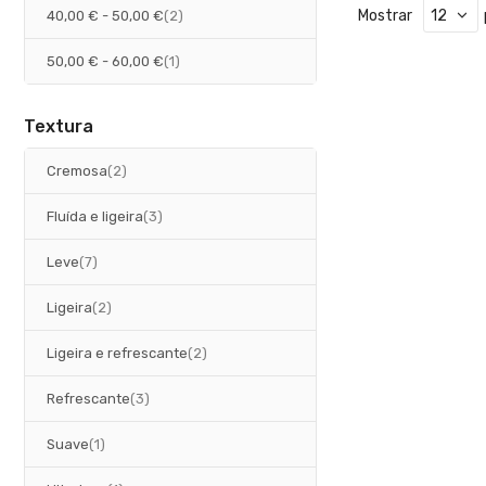
artigos
Mostrar
40,00 €
-
50,00 €
2
artigo
50,00 €
-
60,00 €
1
Textura
artigos
Cremosa
2
artigos
Fluída e ligeira
3
artigos
Leve
7
artigos
Ligeira
2
artigos
Ligeira e refrescante
2
artigos
Refrescante
3
artigo
Suave
1