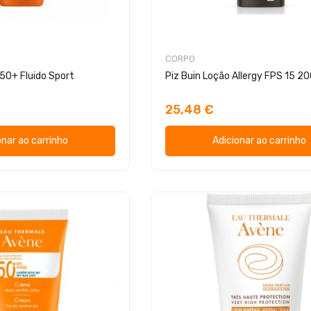
CORPO
50+ Fluido Sport
Piz Buin Loção Allergy FPS 15 2
25,48 €
onar ao carrinho
Adicionar ao carrinho