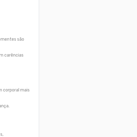
 sementes são
m carências
m corporal mais
ança.
s,