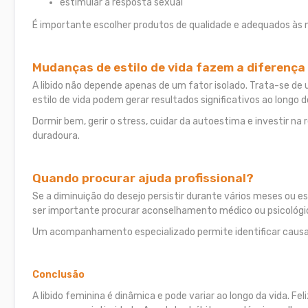
estimular a resposta sexual
É importante escolher produtos de qualidade e adequados às n
Mudanças de estilo de vida fazem a diferença
A libido não depende apenas de um fator isolado. Trata-se d
estilo de vida podem gerar resultados significativos ao longo 
Dormir bem, gerir o stress, cuidar da autoestima e investir na
duradoura.
Quando procurar ajuda profissional?
Se a diminuição do desejo persistir durante vários meses ou e
ser importante procurar aconselhamento médico ou psicológi
Um acompanhamento especializado permite identificar causas
Conclusão
A libido feminina é dinâmica e pode variar ao longo da vida. F