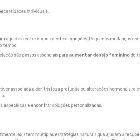
ecessidades individuais.
e um equilíbrio entre corpo, mente e emoções. Pequenas mudanças con
do tempo.
 relação são passos essenciais para
aumentar desejo feminino
de f
stiver associada a dor, tristeza profunda ou alterações hormonais rel
co.
 específicas e encontrar soluções personalizadas.
elizmente, existem múltiplas estratégias naturais que ajudam a recupe