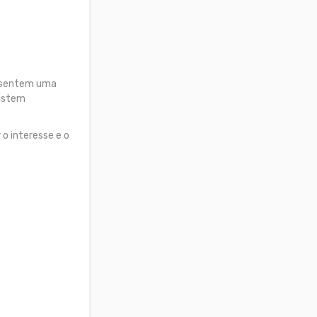
es sentem uma
xistem
 o interesse e o