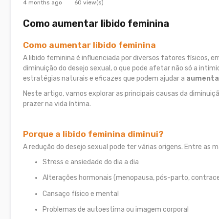
4 months ago
60 view(s)
Como aumentar libido feminina
Como aumentar libido feminina
A libido feminina é influenciada por diversos fatores físicos
diminuição do desejo sexual, o que pode afetar não só a int
estratégias naturais e eficazes que podem ajudar a
aumentar
Neste artigo, vamos explorar as principais causas da diminuiçã
prazer na vida íntima.
Porque a libido feminina diminui?
A redução do desejo sexual pode ter várias origens. Entre as
Stress e ansiedade do dia a dia
Alterações hormonais (menopausa, pós-parto, contrace
Cansaço físico e mental
Problemas de autoestima ou imagem corporal