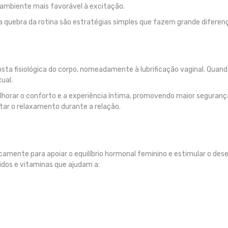
m ambiente mais favorável à excitação.
a quebra da rotina são estratégias simples que fazem grande diferen
ta fisiológica do corpo, nomeadamente à lubrificação vaginal. Quand
ual.
lhorar o conforto e a experiência íntima, promovendo maior segurança
itar o relaxamento durante a relação.
camente para apoiar o equilíbrio hormonal feminino e estimular o dese
idos e vitaminas que ajudam a: