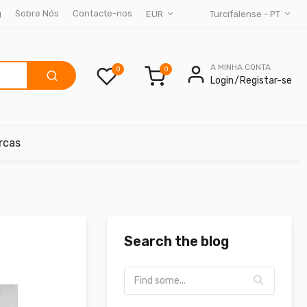
g
Sobre Nós
Contacte-nos
EUR
Turcifalense - PT
A MINHA CONTA
0
Login
Registar-se
rcas
Search the blog