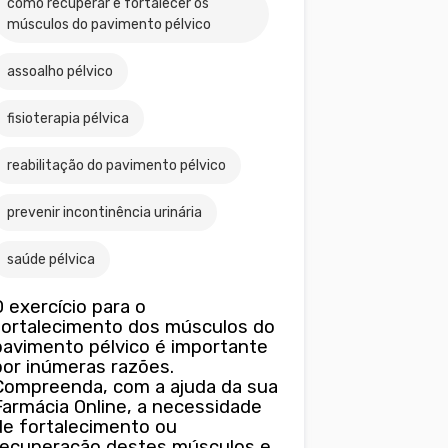
como recuperar e fortalecer os
músculos do pavimento pélvico
assoalho pélvico
fisioterapia pélvica
reabilitação do pavimento pélvico
prevenir incontinência urinária
saúde pélvica
O exercício para o
fortalecimento dos músculos do
pavimento pélvico é importante
por inúmeras razões.
Compreenda, com a ajuda da sua
Farmácia Online, a necessidade
de fortalecimento ou
recuperação destes músculos e