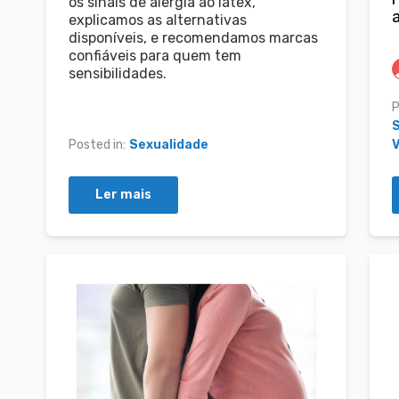
os sinais de alergia ao látex,
explicamos as alternativas
disponíveis, e recomendamos marcas
confiáveis para quem tem
sensibilidades.
P
Posted in:
Sexualidade
V
Ler mais