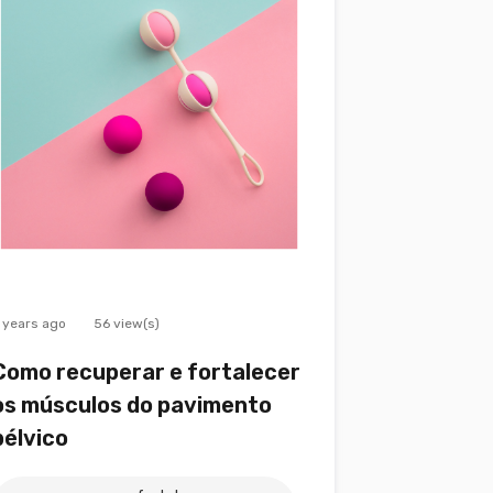
 years ago
56 view(s)
Como recuperar e fortalecer
os músculos do pavimento
pélvico