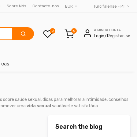
g
Sobre Nós
Contacte-nos
EUR
Turcifalense - PT
A MINHA CONTA
0
Login
Registar-se
rcas
 sobre saúde sexual, dicas para melhorar a intimidade, conselhos
 promover uma
vida sexual
saudável e satisfatória.
Search the blog