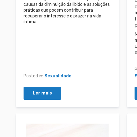
u
causas da diminuição da libido e as soluções
e
práticas que podem contribuir para
m
recuperar o interesse e o prazer na vida
f
íntima.
p
N
m
e
P
Posted in:
Sexualidade
Ler mais