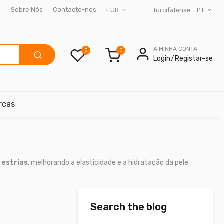
g
Sobre Nós
Contacte-nos
EUR
Turcifalense - PT
A MINHA CONTA
0
Login
Registar-se
rcas
e
estrias
, melhorando a elasticidade e a hidratação da pele.
Search the blog