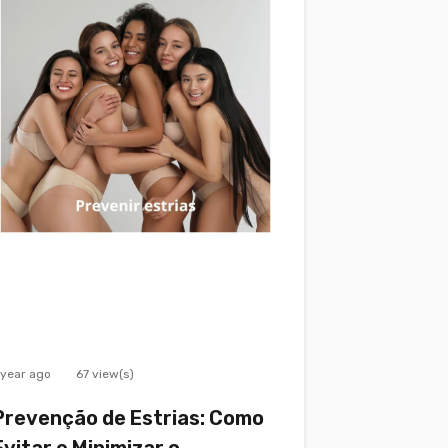
 year ago
67 view(s)
Prevenção de Estrias: Como
Evitar e Minimizar o