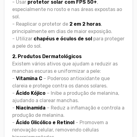
- Usar
protetor solar com FPS 50+
,
especialmente no rosto e nas áreas expostas ao
sol.
- Reaplicar o protetor de
2 em 2 horas
,
principalmente em dias de maior exposição.
- Utilizar
chapéus e óculos de sol
para proteger
a pele do sol.
2. Produtos Dermatológicos
Existem vários ativos que ajudam a reduzir as
manchas escuras e uniformizar a pele:
-
Vitamina C
– Poderoso antioxidante que
clareia e protege contra os danos solares.
-
Ácido Kójico
– Inibe a produção de melanina,
ajudando a clarear manchas.
-
Niacinamida
– Reduz a inflamação e controla a
produção de melanina.
-
Ácido Glicólico e Retinol
– Promovem a
renovação celular, removendo células