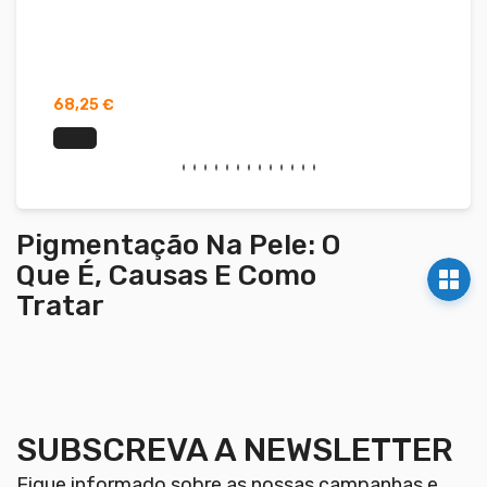
68,25 €
37,5
Pigmentação Na Pele: O
Que É, Causas E Como
Tratar
SUBSCREVA A NEWSLETTER
Fique informado sobre as nossas campanhas e