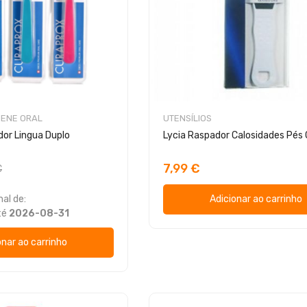
IENE ORAL
UTENSÍLIOS
or Lingua Duplo
Lycia Raspador Calosidades Pés 
7,99 €
€
al de:
Adicionar ao carrinho
té
2026-08-31
onar ao carrinho