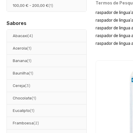
Termos de Pesqu
artigo
100,00 €
-
200,00 €
1
raspador de lingua
raspador de lingua'
Sabores
raspador de lingua a
artigos
raspador de lingua
Abacaxi
4
raspador de lingua a
artigo
Acerola
1
artigo
Banana
1
artigo
Baunilha
1
artigos
Cereja
3
artigo
Chocolate
1
artigo
Eucalipto
1
artigos
Framboesa
2