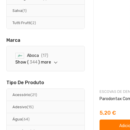
artigo
Salva
1
artigos
Tutti Frutti
2
Marca
a
Aboca
17
r
Show (
344
) more
t
i
g
o
Tipo De Produto
s
ESCOVAS DE DE
artigos
Acessório
21
artigos
Adesivo
15
5,20 €
artigos
Água
64
Adici