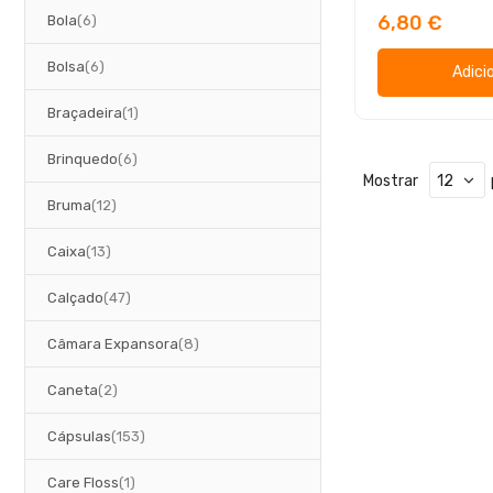
artigos
6,80 €
Bola
6
artigos
Bolsa
6
Adici
artigo
Braçadeira
1
artigos
Brinquedo
6
Mostrar
artigos
Bruma
12
artigos
Caixa
13
artigos
Calçado
47
artigos
Câmara Expansora
8
artigos
Caneta
2
artigos
Cápsulas
153
artigo
Care Floss
1