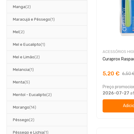
artigos
Manga
2
artigo
Maracujá e Pêssego
1
artigos
Mel
2
artigo
Mel e Eucalipto
1
ACESSÓRIOS HIG
artigos
Mel e Limão
2
Curaprox Raspad
artigo
Melancia
1
5,20 €
6,50 
artigos
Menta
5
Preço promocion
2026-07-27
a
artigos
Mentol - Eucalipto
2
Adici
artigos
Morango
14
artigos
Pêssego
2
artigo
Pêssego e Lichia
1