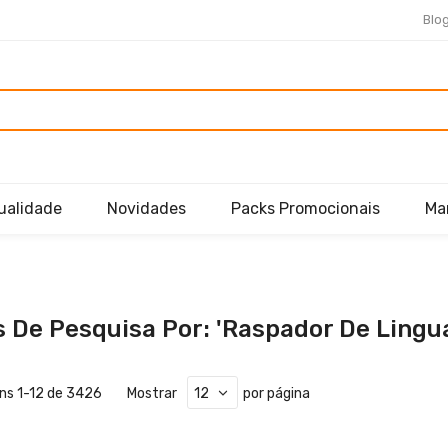
Blo
ualidade
Novidades
Packs Promocionais
Ma
 De Pesquisa Por: 'raspador De Lingu
ens
1
-
12
de
3426
Mostrar
por página