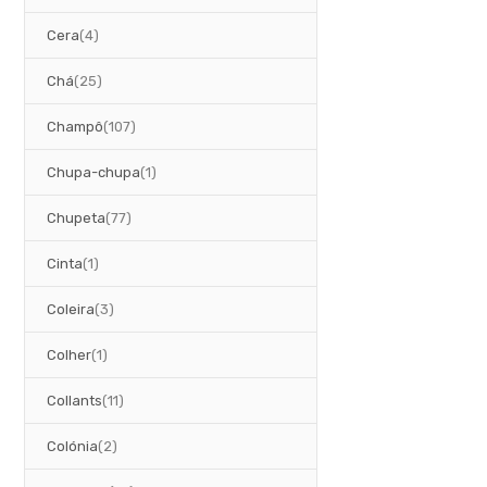
artigos
Cera
4
artigos
Chá
25
artigos
Champô
107
artigo
Chupa-chupa
1
artigos
Chupeta
77
artigo
Cinta
1
artigos
Coleira
3
artigo
Colher
1
artigos
Collants
11
artigos
Colónia
2