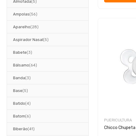
artigos
Almofada
5
artigos
Ampolas
56
artigos
Aparelho
28
artigos
Aspirador Nasal
5
artigos
Babete
3
artigos
Bálsamo
64
artigos
Banda
3
artigos
Base
5
artigos
Batido
4
artigos
Batom
6
PUERICULTURA
Chicco Chupeta
artigos
Biberão
41