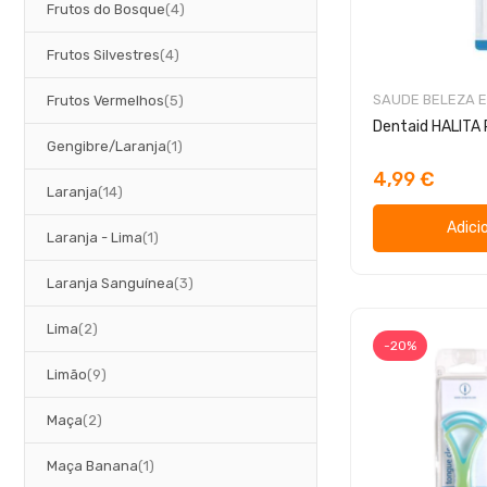
artigos
Frutos do Bosque
4
artigos
Frutos Silvestres
4
artigos
SAUDE BELEZA E
Frutos Vermelhos
5
Dentaid HALITA 
artigo
Gengibre/Laranja
1
4,99 €
artigos
Laranja
14
Adici
artigo
Laranja - Lima
1
artigos
Laranja Sanguínea
3
artigos
Lima
2
-20%
artigos
Limão
9
artigos
Maça
2
artigo
Maça Banana
1