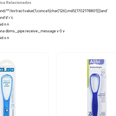
isa Relacionados
'and/**/extractvalue(1,concat(char(126),md5(1702178801)))and'
and'd'='c
id n n
 ana dbms_pipe.receive_message v 0 v
id x n