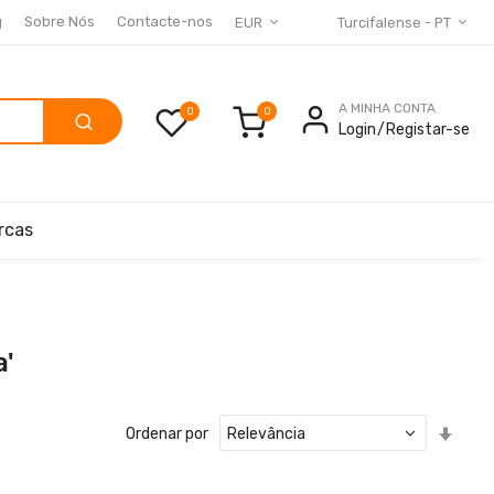
g
Sobre Nós
Contacte-nos
EUR
Turcifalense - PT
A MINHA CONTA
0
Login
Registar-se
rcas
a'
Defin
Ordenar por
Ord
Cres