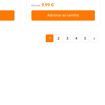
9,99 €
Desde
Adicionar ao carrinho
1
2
3
4
5